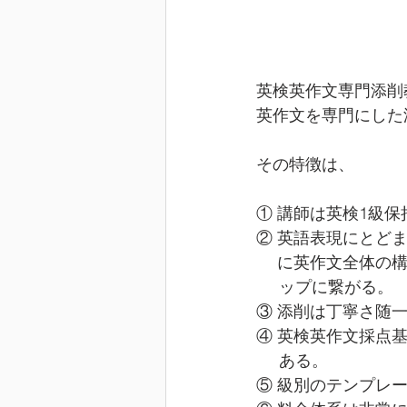
英検英作文専門添削
英作文を専門にした
その特徴は、
① 講師は英検1級
② 英語表現にとど
　 に英作文全体の
     ップに繋がる。
③ 添削は丁寧さ随
④ 英検英作文採点
     ある。
⑤ 級別のテンプレ