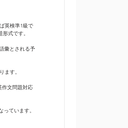
ば英検準1級で
題形式です。
0語彙とされる予
ります。
英作文問題対応
となっています。