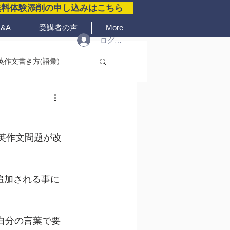
無料体験添削の申し込みはこちら
&A
受講者の声
More
ログイン
英作文書き方(語彙)
る英作文問題が改
追加される事に
自分の言葉で要