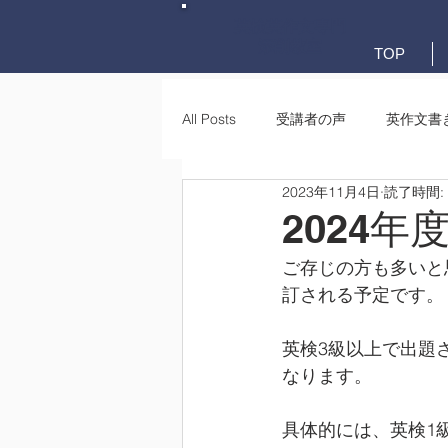
英検英作文専門
添削教室
TOP
All Posts
受講者の声
英作文書
2023年11月4日
読了時間:
英作文書き方(文法)
要約・e-
2024
ご存じの方も多いと
訂される予定です。
英検3級以上で出題
なります。
具体的には、英検1