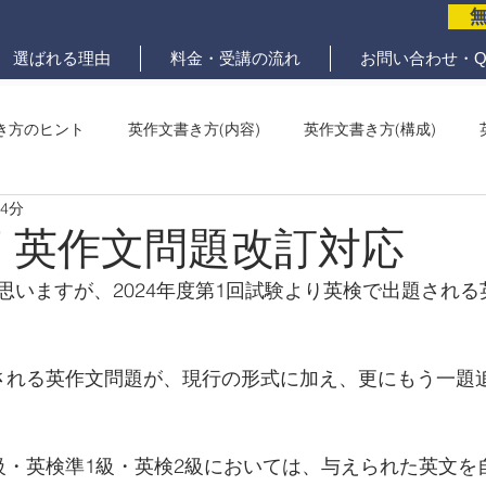
選ばれる理由
料金・受講の流れ
お問い合わせ・Q
き方のヒント
英作文書き方(内容)
英作文書き方(構成)
 4分
メール問題
ていねいな英作文添削
年度 英作文問題改訂対応
思いますが、2024年度第1回試験より英検で出題され
される英作文問題が、現行の形式に加え、更にもう一題
級・英検準1級・英検2級においては、与えられた英文を