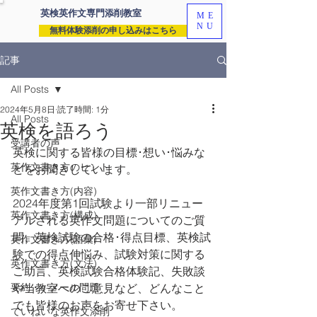
英検英作文専門
添削教室
ME
NU
無料体験添削の申し込みはこちら
記事
All Posts
2024年5月8日
読了時間: 1分
All Posts
英検を語ろう
受講者の声
英検に関する皆様の目標･想い･悩みな
英作文書き方のヒント
どをお聞きしています。
英作文書き方(内容)
2024年度第1回試験より一部リニュー
英作文書き方(構成)
アルされる英作文問題についてのご質
問、英検試験の合格･得点目標、英検試
英作文書き方(語彙)
験での得点伸悩み、試験対策に関する
英作文書き方(文法)
ご助言、英検試験合格体験記、失敗談
要約・e-メール問題
や当教室へのご意見など、どんなこと
でも皆様のお声をお寄せ下さい。
ていねいな英作文添削