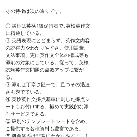
その特徴は次の通りです。
① 講師は英検1級保持者で､英検英作文
に精通している。
② 英語表現にとどまらず、英作文内容
の説得力やわかりやすさ、使用語彙、
文法事項、更に英作文全体の構成等も
添削の対象にしている。従って、英検
試験英作文問題の点数アップに繋が
る。
③ 添削は丁寧さ随一で、且つその迅速
さも秀でている。
④ 英検英作文採点基準に則した採点シ
ートもお付けする、極めて実践的な添
削サービスである。
⑤ 級別のテンプレートシートを含め、
ご提供する各種資料も豊富である。
⑥ 料金体系は非常にわかりやすく、し