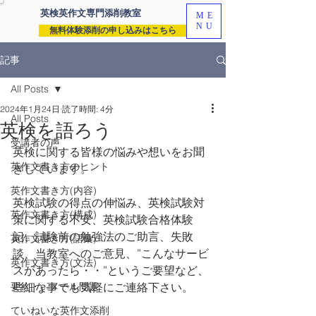
英検英作文専門
添削教室
ME
NU
無料体験添削の申し込みはこちら
記事
All Posts
2024年1月24日
読了時間: 4分
All Posts
英検を語ろう
受講者の声
英検に関する皆様の悩みや想いをお聞
英作文書き方のヒント
きしています。
英作文書き方(内容)
英検試験の得点の伸悩み、英検試験対
英作文書き方(構成)
策に関する不安、英検試験合格体験
記、試験前の勉強法のご助言、失敗
英作文書き方(語彙)
談、当教室へのご意見、”こんなサービ
英作文書き方(文法)
スがあったら・・”というご要望など、
要約・e-メール問題
些細な事でも気軽にご連絡下さい。
ていねいな英作文添削