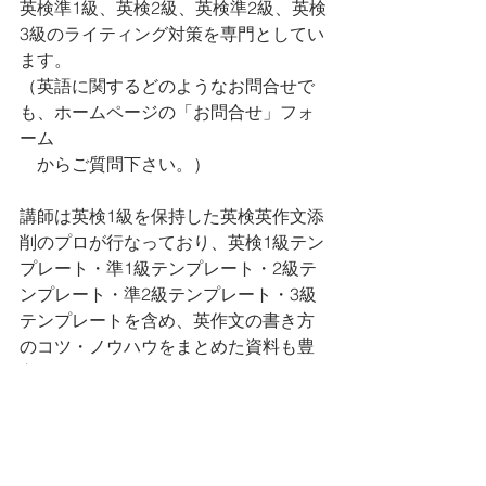
英検準1級、英検2級、英検準2級、英検
3級のライティング対策を専門としてい
ます。 
（英語に関するどのようなお問合せで
も、ホームページの「お問合せ」フォ
ーム
　からご質問下さい。）
講師は英検1級を保持した英検英作文添
削のプロが行なっており、英検1級テン
プレート・準1級テンプレート・2級テ
ンプレート・準2級テンプレート・3級
テンプレートを含め、英作文の書き方
のコツ・ノウハウをまとめた資料も豊
富にご提供しています。
英語の表現にとどまらず、英作文の内
容・説得力・わかりやすさも添削の対
象としており、受講生の方の満足度は