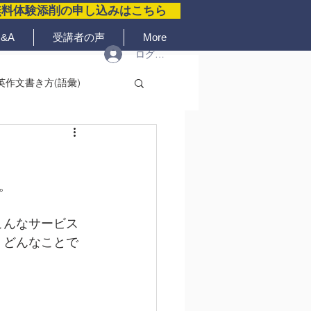
無料体験添削の申し込みはこちら
&A
受講者の声
More
ログイン
英作文書き方(語彙)
。
こんなサービス
、どんなことで