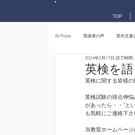
英検英作文専門
添削教室
TOP
All Posts
受講者の声
英作文書
2024年2月17日
読了時間:
英作文書き方(文法)
要約・e-
英検を語
英検に関する皆様の
英検試験の得点伸悩
があったら・・”と
も気軽にご連絡下さ
当教室ホームページ