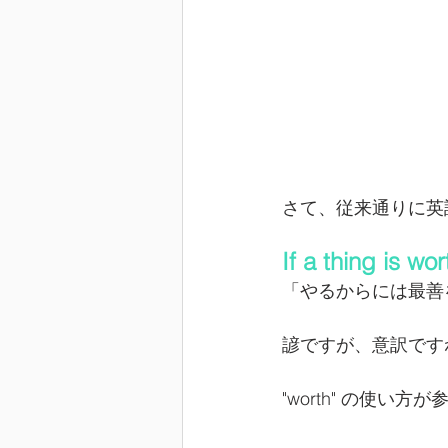
さて、従来通りに英
If a thing is wo
「やるからには最善
諺ですが、意訳です
"worth" の使い