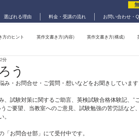
選ばれる理由
料金・受講の流れ
お問い合わせ・Q
き方のヒント
英作文書き方(内容)
英作文書き方(構成)
 2分
メール問題
ていねいな英作文添削
ろう
悩み・お問合せ・ご質問・想いなどをお聞きしています
み、試験対策に関するご助言、英検試験合格体験記、”
いうご要望、当教室へのご意見、試験勉強の苦労話など
い。
の「お問合せ部」にて受付中です。