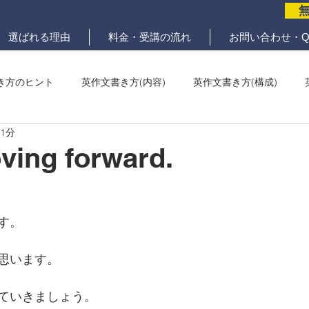
選ばれる理由
料金・受講の流れ
お問い合わせ・Q
き方のヒント
英作文書き方(内容)
英作文書き方(構成)
 1分
メール問題
ていねいな英作文添削
ving forward.
す。
思います。
ていきましょう。