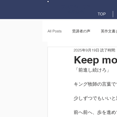
英検英作文専門
添削教室
TOP
All Posts
受講者の声
英作文書
2025年9月19日
読了時間:
英作文書き方(文法)
要約・e-
Keep mo
「前進し続けろ」
キング牧師の言葉で
少しずつでもいいと
前へ前へ、歩を進め