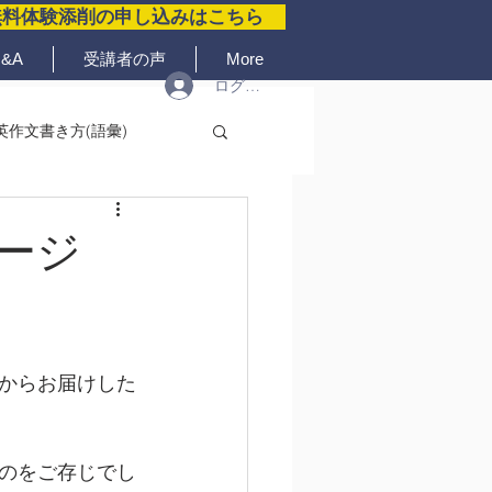
無料体験添削の申し込みはこちら
&A
受講者の声
More
ログイン
英作文書き方(語彙)
ージ
からお届けした
のをご存じでし