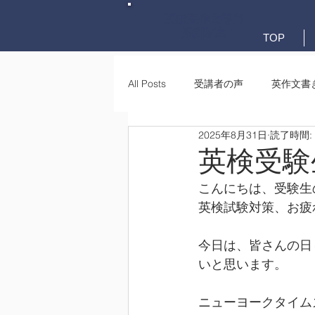
英検英作文専門
添削教室
TOP
All Posts
受講者の声
英作文書
2025年8月31日
読了時間:
英作文書き方(文法)
要約・e-
英検受験
こんにちは、受験生
英検試験対策、お疲
今日は、皆さんの日
いと思います。
ニューヨークタイム