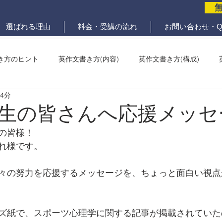
選ばれる理由
料金・受講の流れ
お問い合わせ・Q
き方のヒント
英作文書き方(内容)
英作文書き方(構成)
 4分
メール問題
ていねいな英作文添削
生の皆さんへ応援メッセ
の皆様！
れ様です。
々の努力を応援するメッセージを、ちょっと面白い視点
ズ紙で、スポーツ心理学に関する記事が掲載されていた