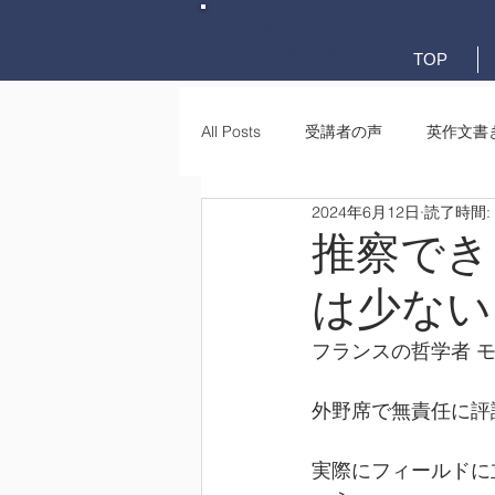
英検英作文専門
添削教室
TOP
All Posts
受講者の声
英作文書
2024年6月12日
読了時間:
英作文書き方(文法)
要約・e-
推察でき
は少ない
フランスの哲学者 
外野席で無責任に評
実際にフィールドに