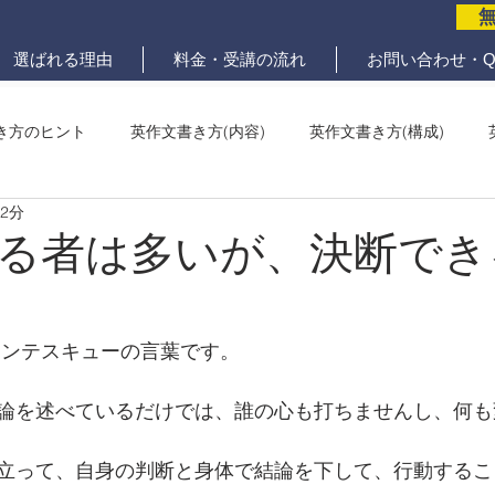
選ばれる理由
料金・受講の流れ
お問い合わせ・Q
き方のヒント
英作文書き方(内容)
英作文書き方(構成)
 2分
メール問題
ていねいな英作文添削
る者は多いが、決断でき
モンテスキューの言葉です。
論を述べているだけでは、誰の心も打ちませんし、何も
立って、自身の判断と身体で結論を下して、行動するこ