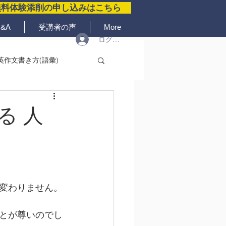
無料体験添削の申し込みはこちら
&A
受講者の声
More
ログイン
英作文書き方(語彙)
る 人
変わりません。
とが尊いのでし