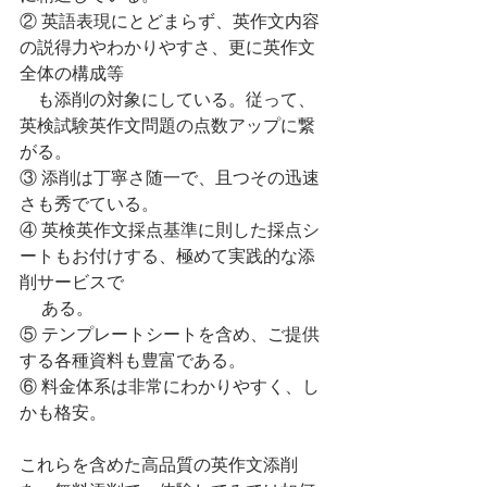
② 英語表現にとどまらず、英作文内容
の説得力やわかりやすさ、更に英作文
全体の構成等
    も添削の対象にしている。従って、
英検試験英作文問題の点数アップに繋
がる。
③ 添削は丁寧さ随一で、且つその迅速
さも秀でている。
④ 英検英作文採点基準に則した採点シ
ートもお付けする、極めて実践的な添
削サービスで
     ある。
⑤ テンプレートシートを含め、ご提供
する各種資料も豊富である。
⑥ 料金体系は非常にわかりやすく、し
かも格安。
これらを含めた高品質の英作文添削