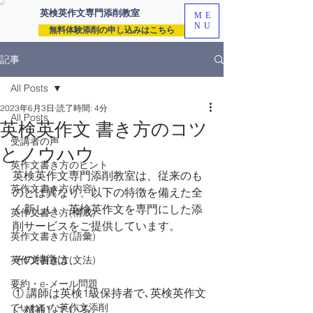
英検英作文専門
添削教室
ME
NU
無料体験添削の申し込みはこちら
記事
All Posts
2023年6月3日
読了時間: 4分
All Posts
英検英作文 書き方のコツ
受講者の声
とノウハウ
英作文書き方のヒント
英検英作文専門添削教室は、従来のも
英作文書き方(内容)
のとは異なり、以下の特徴を備えた全
く新しい、英検英作文を専門にした添
英作文書き方(構成)
削サービスをご提供しています。
英作文書き方(語彙)
その特徴は、
英作文書き方(文法)
要約・e-メール問題
① 講師は英検1級保持者で､英検英作文
ていねいな英作文添削
に精通している。