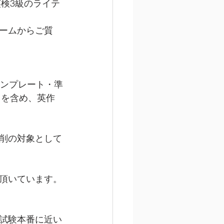
英検3級のライテ
ームからご質
テンプレート・準
トを含め、英作
削の対象として
頂いています。
試験本番に近い