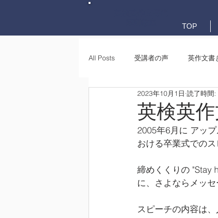
英検英作文専門
添削教室
TOP
All Posts
受講者の声
英作文書
2023年10月1日
読了時間:
英作文書き方(文法)
要約・e-
英検英作
2005年6月に アッ
おける卒業式でのス
締めくくりの "Stay hun
に、さよならメッセ
スピーチの内容は、