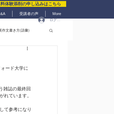
無料体験添削の申し込みはこちら
&A
受講者の声
More
ログイン
英作文書き方(語彙)
ト
ンフォード大学に
g" という雑誌の最終回
がれています。
して参考になり