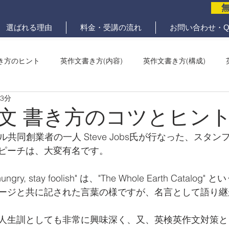
選ばれる理由
料金・受講の流れ
お問い合わせ・Q
き方のヒント
英作文書き方(内容)
英作文書き方(構成)
 3分
メール問題
ていねいな英作文添削
文 書き方のコツとヒン
プル共同創業者の一人 Steve Jobs氏が行なった、スタ
ピーチは、大変有名です。
gry, stay foolish" は、"The Whole Earth Catalo
ージと共に記された言葉の様ですが、名言として語り継
人生訓としても非常に興味深く、又、英検英作文対策と