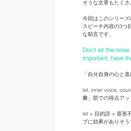
そうな文章もたくさ
今回はこのシリーズ
スピーチ内容の3つ目
な助言です。
Don't let the nois
important, have the
「自分自身の心と直
let, inner voic
彙」部での得点アッ
let + 目的語 
プに効果がありそう