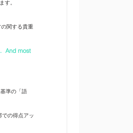
ます。
き方の関する貴重
e.  And most 
ける採点基準の「語
」部での得点アッ