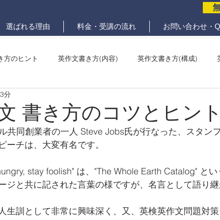
選ばれる理由
料金・受講の流れ
お問い合わせ・Q
き方のヒント
英作文書き方(内容)
英作文書き方(構成)
 3分
メール問題
ていねいな英作文添削
文 書き方のコツとヒン
プル共同創業者の一人 Steve Jobs氏が行なった、スタ
ピーチは、大変有名です。
gry, stay foolish" は、"The Whole Earth Catalo
ージと共に記された言葉の様ですが、名言として語り継
人生訓として非常に興味深く、又、英検英作文問題対策