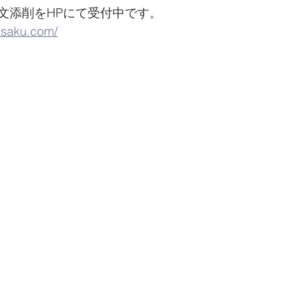
添削をHPにて受付中です。     
isaku.com/