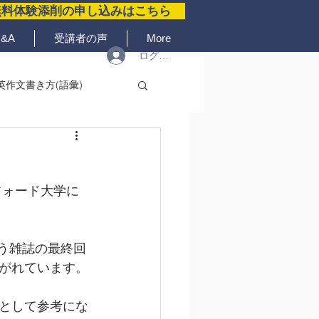
無料体験添削の申し込みはこちら
&A
受講者の声
More
ログイン
英作文書き方(語彙)
ト
ンフォード大学に
g" という雑誌の最終回
がれています。
として参考にな