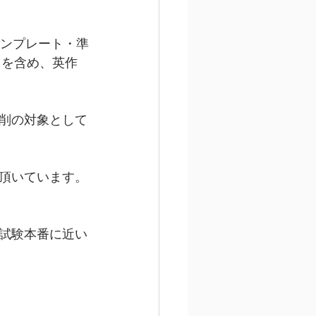
テンプレート・準
トを含め、英作
削の対象として
頂いています。
試験本番に近い