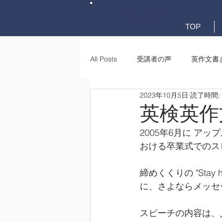
英検英作文専門
添削教室
TOP
All Posts
受講者の声
英作文書
2023年10月5日
読了時間:
英作文書き方(文法)
要約・e-
英検英作
2005年6月に アッ
おける卒業式でのス
締めくくりの "Stay hun
に、さよならメッセ
スピーチの内容は、