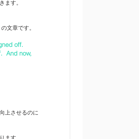
きます。
くりの文章です。
gned off.  
f.  And now, 
向上させるのに
ります。