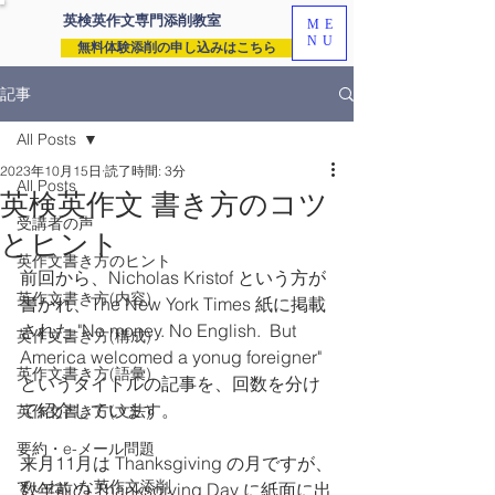
英検英作文専門
添削教室
ME
NU
無料体験添削の申し込みはこちら
記事
All Posts
2023年10月15日
読了時間: 3分
All Posts
英検英作文 書き方のコツ
受講者の声
とヒント
英作文書き方のヒント
前回から、Nicholas Kristof という方が
英作文書き方(内容)
書かれ、The New York Times 紙に掲載
された "No money. No English.  But 
英作文書き方(構成)
America welcomed a yonug foreigner" 
英作文書き方(語彙)
というタイトルの記事を、回数を分け
て紹介しています。
英作文書き方(文法)
要約・e-メール問題
来月11月は Thanksgiving の月ですが、
ていねいな英作文添削
数年前の Thanksgiving Day に紙面に出