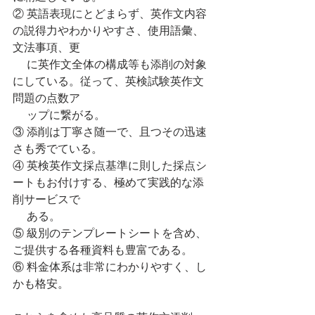
② 英語表現にとどまらず、英作文内容
の説得力やわかりやすさ、使用語彙、
文法事項、更
　 に英作文全体の構成等も添削の対象
にしている。従って、英検試験英作文
問題の点数ア 
     ップに繋がる。
③ 添削は丁寧さ随一で、且つその迅速
さも秀でている。
④ 英検英作文採点基準に則した採点シ
ートもお付けする、極めて実践的な添
削サービスで
     ある。
⑤ 級別のテンプレートシートを含め、
ご提供する各種資料も豊富である。
⑥ 料金体系は非常にわかりやすく、し
かも格安。