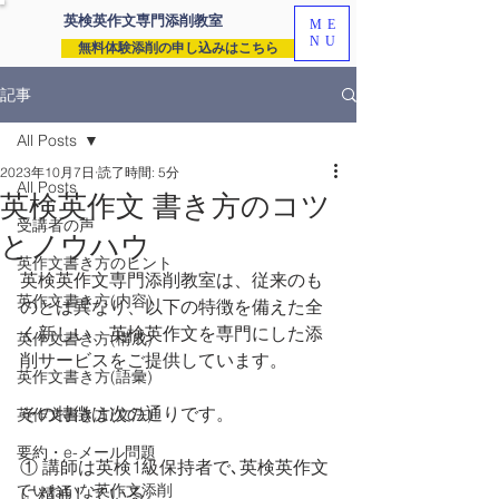
英検英作文専門
添削教室
ME
NU
無料体験添削の申し込みはこちら
記事
All Posts
2023年10月7日
読了時間: 5分
All Posts
英検英作文 書き方のコツ
受講者の声
とノウハウ
英作文書き方のヒント
英検英作文専門添削教室は、従来のも
英作文書き方(内容)
のとは異なり、以下の特徴を備えた全
く新しい、英検英作文を専門にした添
英作文書き方(構成)
削サービスをご提供しています。
英作文書き方(語彙)
その特徴は次の通りです。
英作文書き方(文法)
要約・e-メール問題
① 講師は英検1級保持者で､英検英作文
ていねいな英作文添削
に精通している。