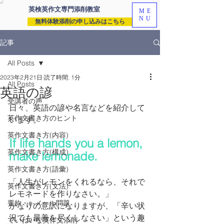
英検英作文専門
添削教室
ME
NU
無料体験添削の申し込みはこちら
記事
All Posts
2023年2月21日
読了時間: 1分
All Posts
英語の諺
受講者の声
日々、英語の諺や名言などを紹介して
英作文書き方のヒント
います。
英作文書き方(内容)
If life hands you a lemon, 
英作文書き方(構成)
make lemonade.
英作文書き方(語彙)
「人生がレモンをくれるなら、それで
英作文書き方(文法)
レモネードを作りなさい。」
要約・e-メール問題
かなりの意訳になりますが、「辛い状
況でも最善を尽くしなさい」という趣
ていねいな英作文添削