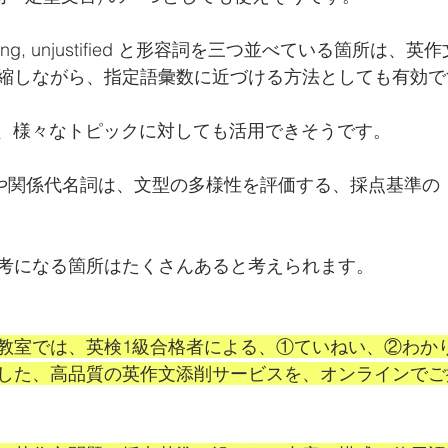
easoning, unjustified と形容詞を三つ並べている箇所は
縮しながら、指定語彙数に近づける方法としても有効で
nto B" は、様々なトピックに対しても活用できそうです。
ed) や関係代名詞は、文型の多様性を評価する、採点基準
考になる箇所はたくさんあると考えられます。
教室では、英検1級合格者による、①ていねい、②わか
した、高品質の英作文添削サービスを、オンラインでご