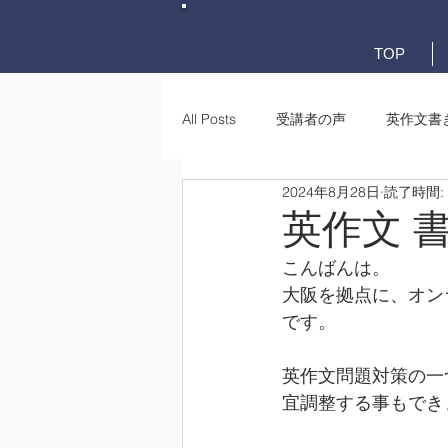
英検英作文専門
添削教室
TOP
All Posts
受講者の声
英作文書
2024年8月28日
読了時間:
英作文書き方(文法)
要約・e-
英作文 
こんばんは。
大阪を拠点に、オン
です。
英作文問題対策の一
宜調整する事もでき