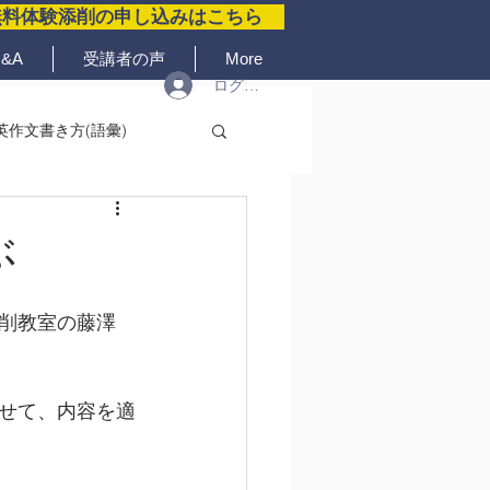
無料体験添削の申し込みはこちら
&A
受講者の声
More
ログイン
英作文書き方(語彙)
ぶ
削教室の藤澤
せて、内容を適