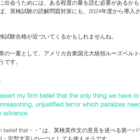
に出会うためには、ある程度の量を読む必要があるかも
ば、英検試験の読解問題対策にも、2024年度から導入
検試験合格が近づいてくるかもしれませんね。
章の一案として、アメリカ合衆国元大統領ルーズベルト
うです。
、
 assert my firm belief that the only thing we have to 
unreasoning, unjustified terror which paralizes need
to advance.
 my firm belief that・・" は、英検英作文の意見を述べ
句・定型文言) の一つとしても使えそうです。