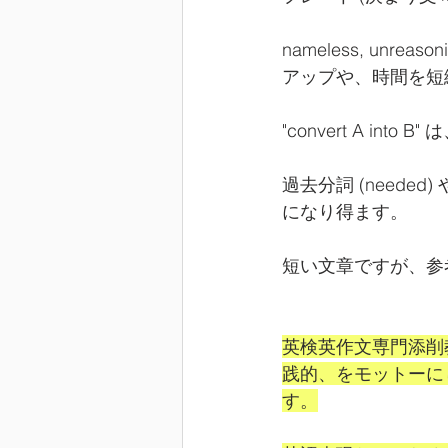
nameless, unr
アップや、時間を短
"convert A i
過去分詞 (need
になり得ます。
短い文章ですが、参
英検英作文専門添削
践的、をモットーに
す。