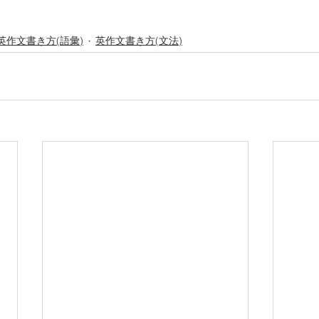
英作文書き方(語彙)
英作文書き方(文法)