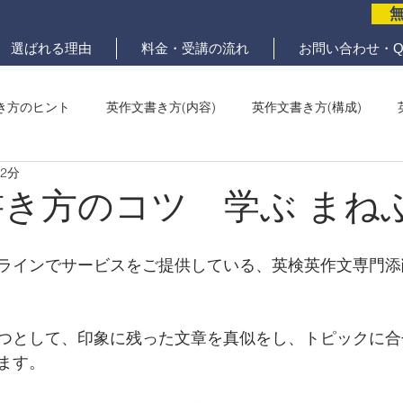
選ばれる理由
料金・受講の流れ
お問い合わせ・Q
き方のヒント
英作文書き方(内容)
英作文書き方(構成)
 2分
メール問題
ていねいな英作文添削
書き方のコツ 学ぶ まね
ラインでサービスをご提供している、英検英作文専門添
つとして、印象に残った文章を真似をし、トピックに合
ます。