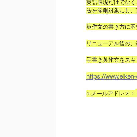
英語表現だけでなく
法を添削対象にし、
英作文の書き方に不
リニューアル後の、
手書き英作文をスキ
https://www.eiken
e-メールアドレス：