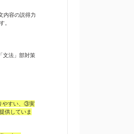
、英作文内容の説得力
す。
の「文法」部対策
りやすい、③実
提供していま