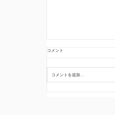
コメント
コメントを追加…
英検準1級エッセイ 比較級で
説得力UP！ 公式解答例から
学ぶ活用法と採点基準へのメ
リット