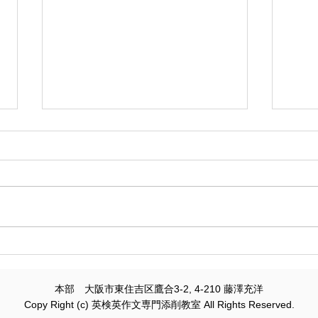
英検2級 英作文(ライティン
英検
グ)で点が伸びる！ 公式解答
勢ニ
例から学ぶ動名詞主語の活用
を引
本部 大阪市東住吉区鷹合3-2, 4-210 藤澤充洋
法と実践トレーニング
まま
Copy Right (c) 英検英作文専門添削教室 All Rights Reserved.