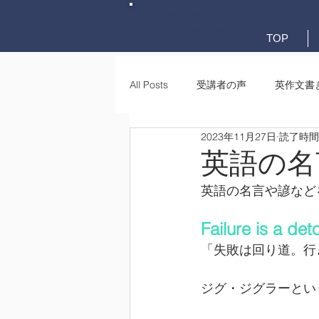
英検英作文専門
添削教室
TOP
All Posts
受講者の声
英作文書
2023年11月27日
読了時間:
英作文書き方(文法)
要約・e-
英語の名
英語の名言や諺など
Failure is a det
「失敗は回り道。行
ジグ・ジグラーとい