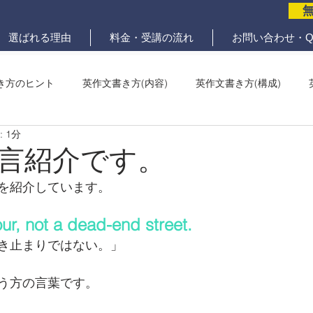
選ばれる理由
料金・受講の流れ
お問い合わせ・Q
き方のヒント
英作文書き方(内容)
英作文書き方(構成)
 1分
メール問題
ていねいな英作文添削
言紹介です。
を紹介しています。
our, not a dead-end street.
き止まりではない。」
う方の言葉です。