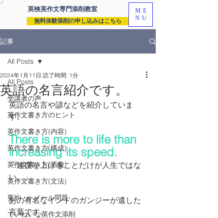
英検英作文専門
添削教室
ME
NU
無料体験添削の申し込みはこちら
記事
All Posts
2024年1月11日
読了時間: 1分
All Posts
英語の名言紹介です。
受講者の声
英語の名言や諺などを紹介していま
英作文書き方のヒント
す。
英作文書き方(内容)
There is more to life than 
英作文書き方(構成)
increasing its speed.
英作文書き方(語彙)
「速度を上げることだけが人生ではな
い。」
英作文書き方(文法)
要約・e-メール問題
あの有名なインドのガンジーが遺した
言葉です。
ていねいな英作文添削