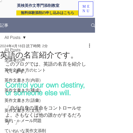
英検英作文専門
添削教室
ME
NU
無料体験添削の申し込みはこちら
記事
All Posts
2024年4月18日
読了時間: 2分
All Posts
英語の名言紹介です。
受講者の声
このブログでは、英語の名言を紹介し
英作文書き方のヒント
ています。
英作文書き方(内容)
Control your own destiny, 
英作文書き方(構成)
or someone else will.
英作文書き方(語彙)
「自分自身の運命をコントロールせ
英作文書き方(文法)
よ。さもなくば他の誰かがするだろ
要約・e-メール問題
う・」
ていねいな英作文添削