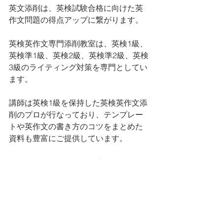
英文添削は、英検試験合格に向けた英
作文問題の得点アップに繋がります。
英検英作文専門添削教室は、英検1級、
英検準1級、英検2級、英検準2級、英検
3級のライティング対策を専門としてい
ます。 
講師は英検1級を保持した英検英作文添
削のプロが行なっており、テンプレー
トや英作文の書き方のコツをまとめた
資料も豊富にご提供しています。
コストパフォーマンスに非常に優れ、
費用は英作文添削にかかるだけ。
入会金・維持費・その他一切の費用は
不要です。