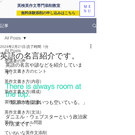
英検英作文専門
添削教室
ME
NU
無料体験添削の申し込みはこちら
記事
All Posts
2024年2月21日
読了時間: 1分
All Posts
英語の名言紹介です。
受講者の声
英語の名言や諺などを紹介していま
英作文書き方のヒント
す。
英作文書き方(内容)
There is always room at 
英作文書き方(構成)
the top.
英作文書き方(語彙)
「最上の地位はいつも空いている。」
英作文書き方(文法)
ダニエル・ウェブスターという政治家
要約・e-メール問題
の言葉です。
ていねいな英作文添削