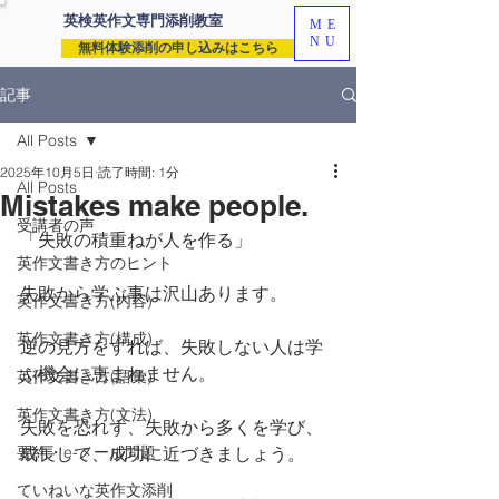
英検英作文専門
添削教室
ME
NU
無料体験添削の申し込みはこちら
記事
All Posts
2025年10月5日
読了時間: 1分
All Posts
Mistakes make people.
受講者の声
「失敗の積重ねが人を作る」
英作文書き方のヒント
失敗から学ぶ事は沢山あります。
英作文書き方(内容)
英作文書き方(構成)
逆の見方をすれば、失敗しない人は学
ぶ機会に恵まれません。
英作文書き方(語彙)
英作文書き方(文法)
失敗を恐れず、失敗から多くを学び、
要約・e-メール問題
成長して、成功に近づきましょう。
ていねいな英作文添削