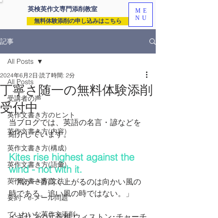
英検英作文専門
添削教室
ME
NU
無料体験添削の申し込みはこちら
記事
All Posts
2024年6月2日
読了時間: 2分
All Posts
丁寧さ随一の無料体験添削
受講者の声
受付中
英作文書き方のヒント
当ブログでは、英語の名言・諺などを
英作文書き方(内容)
紹介しています。
英作文書き方(構成)
Kites rise highest against the 
英作文書き方(語彙)
wind - not with it.
英作文書き方(文法)
「凧が一番高く上がるのは向かい風の
時である。追い風の時ではない。」
要約・e-メール問題
ていねいな英作文添削
イギリスの元首相 ウィストン･チャーチ