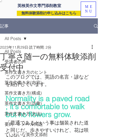
英検英作文専門
添削教室
ME
NU
無料体験添削の申し込みはこちら
記事
All Posts
2023年11月29日
読了時間: 2分
All Posts
丁寧さ随一の無料体験添削
受講者の声
受付中
英作文書き方のヒント
このブログでは、英語の名言・諺など
英作文書き方(内容)
を紹介しています。
英作文書き方(構成)
Normality is a paved road 
英作文書き方(語彙)
; it's comfortable to walk 
but no flowers grow. 
英作文書き方(文法)
「普通であるという事は舗装された道
要約・e-メール問題
と同じだ。歩きやすいけれど、花は咲
ていねいな英作文添削