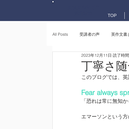
英検英作文専門
添削教室
TOP
All Posts
受講者の声
英作文書
2023年12月11日
読了時間:
英作文書き方(文法)
要約・e-
丁寧さ随
このブログでは、英
Fear always spr
「恐れは常に無知か
エマーソンという方