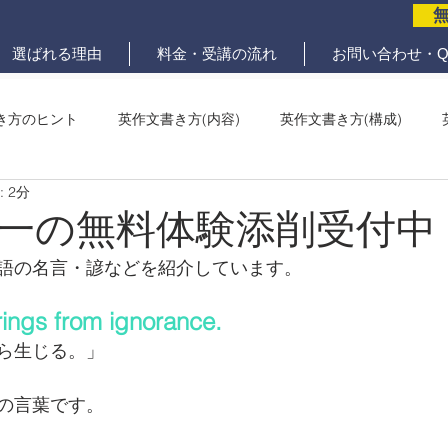
選ばれる理由
料金・受講の流れ
お問い合わせ・Q
き方のヒント
英作文書き方(内容)
英作文書き方(構成)
 2分
メール問題
ていねいな英作文添削
一の無料体験添削受付中
語の名言・諺などを紹介しています。
ings from ignorance. 
ら生じる。」
の言葉です。