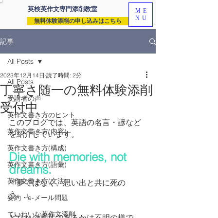
英検英作文専門
添削教室
ME
NU
無料体験添削の申し込みはこちら
記事
All Posts
2023年12月14日
読了時間: 2分
All Posts
丁寧さ随一の無料体験添削
受講者の声
受付中
英作文書き方のヒント
このブログでは、英語の名言・諺など
英作文書き方(内容)
を紹介しています。
英作文書き方(構成)
Die with memories, not 
英作文書き方(語彙)
dreams. 
英作文書き方(文法)
「夢ではなく、思い出と共に死の
う。」
要約・e-メール問題
ていねいな英作文添削
どなたの言葉であるかは不明の様で