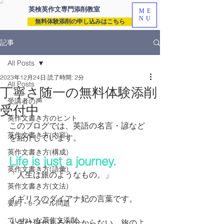
英検英作文専門
添削教室
ME
NU
無料体験添削の申し込みはこちら
記事
All Posts
2023年12月24日
読了時間: 2分
All Posts
丁寧さ随一の無料体験添削
受講者の声
受付中
英作文書き方のヒント
このブログでは、英語の名言・諺など
英作文書き方(内容)
を紹介しています。
英作文書き方(構成)
Life is just a journey. 
英作文書き方(語彙)
「人生は旅のようなもの。」
英作文書き方(文法)
イギリスのダイアナ妃の言葉です。
要約・e-メール問題
ていねいな英作文添削
人生は何があるか分からない、旅のよ