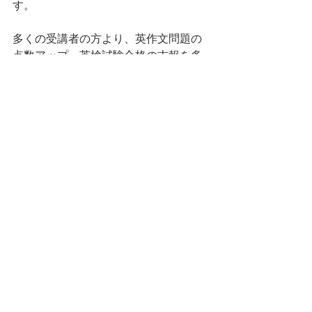
す。
多くの受講者の方より、英作文問題の
点数アップ・英検試験合格の吉報を多
数頂いています。
高品質の英文添削をお考えであれば、
英検英作文専門添削教室までご連絡お
願い致します。
英作文書き方のヒント
すべて表示
最新記事