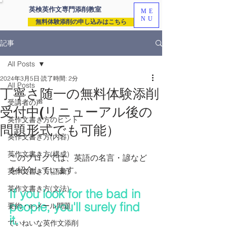
英検英作文専門
添削教室
ME
NU
無料体験添削の申し込みはこちら
記事
All Posts
2024年3月5日
読了時間: 2分
All Posts
丁寧さ随一の無料体験添削
受講者の声
受付中(リニューアル後の
英作文書き方のヒント
問題形式でも可能）
英作文書き方(内容)
英作文書き方(構成)
このブログでは、英語の名言・諺など
を紹介しています。
英作文書き方(語彙)
英作文書き方(文法)
If you look for the bad in 
people, you'll surely find 
要約・e-メール問題
it. 
ていねいな英作文添削