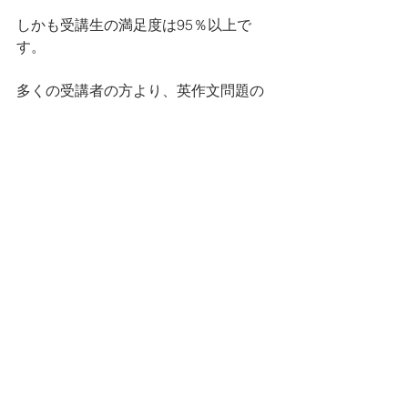
しかも受講生の満足度は95％以上で
す。
多くの受講者の方より、英作文問題の
点数アップ・英検試験合格の吉報を多
数頂いています。
高品質の英文添削をお考えであれば、
英検英作文専門添削教室までご連絡お
願い致します。
英作文書き方のヒント
すべて表示
最新記事