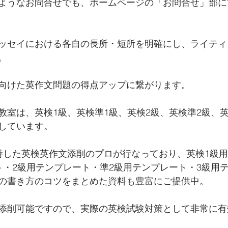
ようなお問合せでも、ホームページの「お問合せ」部に
ッセイにおける各自の長所・短所を明確にし、ライティ
。
向けた英作文問題の得点アップに繋がります。
教室は、英検1級、英検準1級、英検2級、英検準2級、
しています。 
持した英検英作文添削のプロが行なっており、英検1級
ト・2級用テンプレート・準2級用テンプレート・3級用
の書き方のコツをまとめた資料も豊富にご提供中。
添削可能ですので、実際の英検試験対策として非常に有