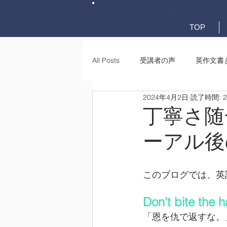
英検英作文専門
添削教室
TOP
All Posts
受講者の声
英作文書
2024年4月2日
読了時間: 
英作文書き方(文法)
要約・e-
丁寧さ随
ーアル後
このブログでは、英
Don't bite the 
「恩を仇で返すな。