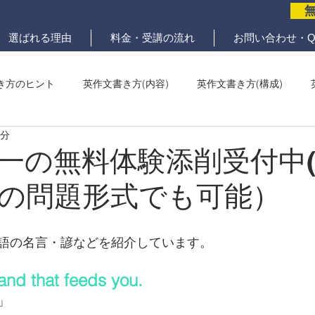
選ばれる理由
料金・受講の流れ
お問い合わせ・Q
き方のヒント
英作文書き方(内容)
英作文書き方(構成)
2分
メール問題
ていねいな英作文添削
一の無料体験添削受付中
の問題形式でも可能）
語の名言・諺などを紹介しています。
hand that feeds you. 
」