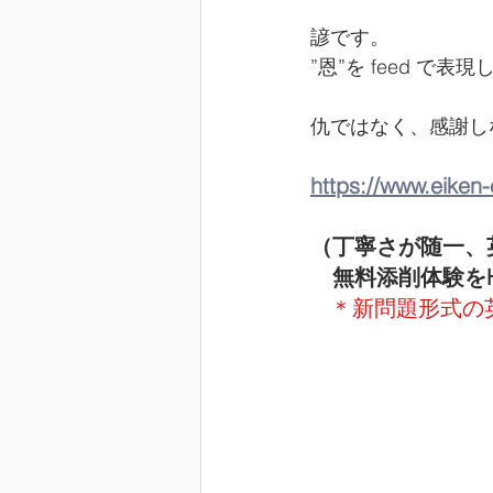
諺です。
”恩”を feed で
仇ではなく、感謝し
https://www.eiken
（丁寧さが随一、
　無料添削体験を
＊新問題形式の