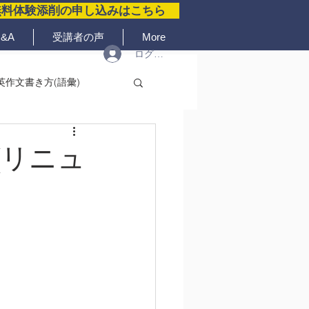
無料体験添削の申し込みはこちら
&A
受講者の声
More
ログイン
英作文書き方(語彙)
(リニュ