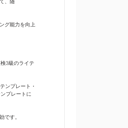
て、随
ング能力を向上
英検3級のライテ
用テンプレート・
テンプレートに
効です。