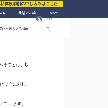
無料体験添削の申し込みはこちら
&A
受講者の声
More
ログイン
英作文書き方(語彙)
みることは、以
トピックに対し、
れています。