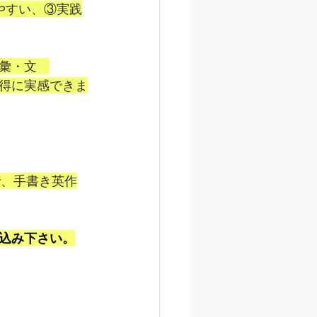
やすい、③実践
彙・文　
得に実感できま
で、手書き英作
込み下さい。