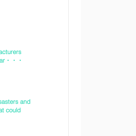
acturers 
 year・・・
sasters and 
hat could 