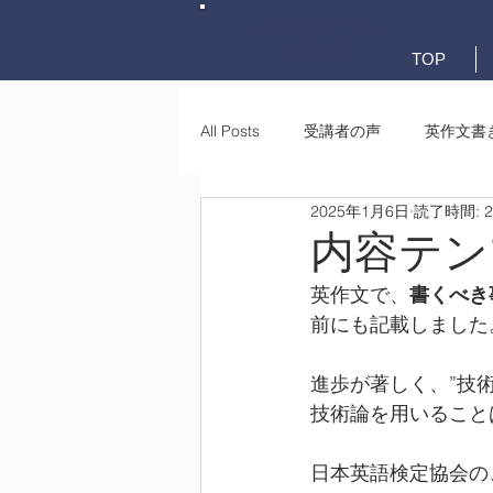
英検英作文専門
添削教室
TOP
All Posts
受講者の声
英作文書
2025年1月6日
読了時間: 
英作文書き方(文法)
要約・e-
内容テン
英作文で、
書くべき
前にも記載しました
進歩が著しく、”技
技術論を用いること
日本英語検定協会の