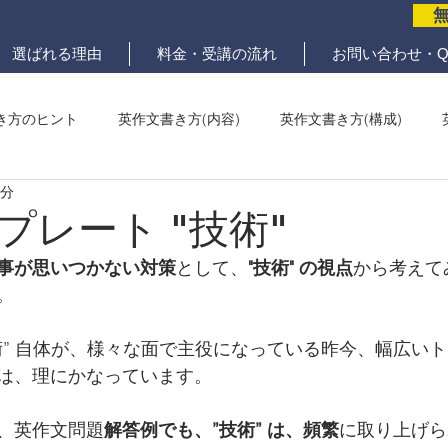
選ばれる理由
料金・受講の流れ
お問い合わせ・Q
き方のヒント
英作文書き方(内容)
英作文書き方(構成)
2分
メール問題
ていねいな英作文添削
プレート "技術"
事が思いつかない対策
として、
"技術" の視点
から考えて
。
術” 自体が、様々な面で主役になっている昨今、幅広い
は、理にかなっています。
、英作文問題
解答例でも、”技術” は、頻繁
に取り上げら