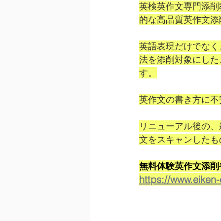
英検英作文専門添削
的な高品質英作文添
英語表現だけでなく
法を添削対象にした
す。
英作文の書き方に不
リニューアル後の、
文をスキャンしたも
無料体験英作文添削
https://www.eiken