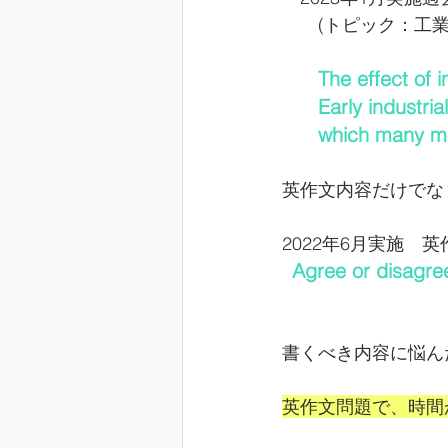
　　(トピック：工
 The effect of i
      Early ind
      which man
英作文内容だけでな
2022年6月実施　
Agree or disagree
書くべき内容に悩ん
英作文問題で、時間