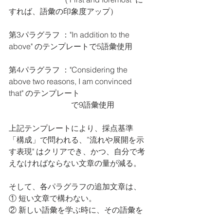
すれば、語彙の印象度アップ）
第3パラグラフ ："In addition to the 
above" のテンプレートで5語彙使用
第4パラグラフ ："Considering the 
above two reasons, I am convinced 
that" のテンプレート
　　　　　　　　で9語彙使用
上記テンプレートにより、採点基準
「構成」で問われる、”流れや展開を示
す表現" はクリアでき、かつ、自分で考
えなければならない文章の量が減る。
そして、各パラグラフの追加文章は、
① 短い文章で構わない。
② 新しい語彙を学ぶ時に、その語彙を