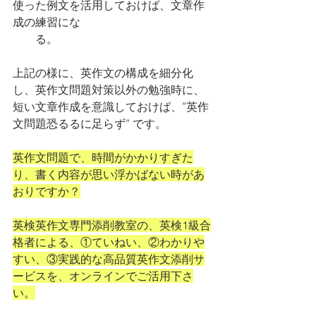
使った例文を活用しておけば、文章作
成の練習にな
　　る。
上記の様に、英作文の構成を細分化
し、英作文問題対策以外の勉強時に、
短い文章作成を意識しておけば、”英作
文問題恐るるに足らず” です。
英作文問題で、時間がかかりすぎた
り、書く内容が思い浮かばない時があ
おりですか？
英検英作文専門添削教室の、英検1級合
格者による、①ていねい、②わかりや
すい、③実践的な高品質英作文添削サ
ービスを、オンラインでご活用下さ
い。