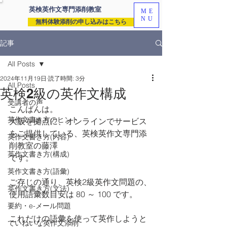
英検英作文専門
添削教室
ME
NU
無料体験添削の申し込みはこちら
記事
All Posts
2024年11月19日
読了時間: 3分
All Posts
英検2級の英作文構成
受講者の声
こんばんは。
英作文書き方のヒント
大阪を拠点に、オンラインでサービス
をご提供している、英検英作文専門添
英作文書き方(内容)
削教室の藤澤
英作文書き方(構成)
です。
英作文書き方(語彙)
ご存じの通り、英検2級英作文問題の、
英作文書き方(文法)
使用語彙数目安は 80 ～ 100 です。
要約・e-メール問題
これだけの語彙を使って英作しようと
ていねいな英作文添削