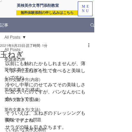
英検英作文専門
添削教室
ME
NU
無料体験添削の申し込みはこちら
記事
All Posts
2021年8月23日
読了時間: 1分
All Posts
玉ねぎ
受講者の声
以前にも触れたかもしれませんが、薄
英作文書き方のヒント
く切った玉ねぎを生で食べると美味し
いですね。
英作文書き方(内容)
冷やし中華にのせてみてその美味しさ
英作文書き方(構成)
に気づいたのですが、パンなんかにも
合いそうです。
英作文書き方(語彙)
英作文書き方(文法)
そういえば、玉ねぎのドレッシングも
要約・e-メール問題
美味ですよね。
サラダの味も引き立ちます。
ていねいな英作文添削