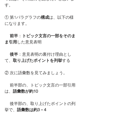
す。
① 第1パラグラフの
構成
は、以下の様
になります。
 前半
：
トピック文言の一部をそのま
ま引用
した意見表明
   後半
：意見表明の裏付け理由とし
て、
取り上げたポイントを列挙
する
② 次に語彙数を見てみましょう。
     前半部の、トピック文言の一部引用
は、
語彙数が約10
     後半部の、取り上げたポイントの列
挙で、
語彙数は約3－4