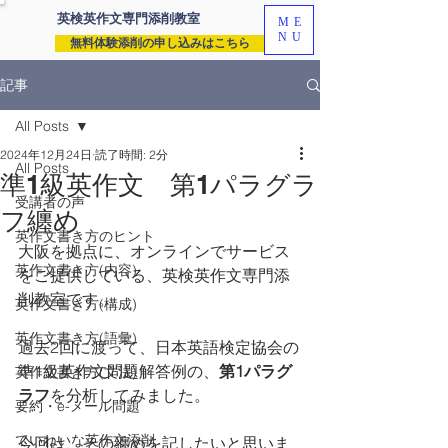
英検英作文専門
添削教室
ME
NU
無料体験添削の申し込みはこちら
記事
All Posts
2024年12月24日
読了時間: 2分
All Posts
準1級英作文 第1パラグラ
受講者の声
フ纏め
英作文書き方のヒント
大阪を拠点に、オンラインでサービス
英作文書き方(内容)
をご提供している、英検英作文専門添
削教室です。
英作文書き方(構成)
英作文書き方(語彙)
過去2回に渡って、日本英語検定協会の
準1級英作文問題解答例の、
第1パラグ
英作文書き方(文法)
ラフ
を分析してみました。
要約・e-メール問題
ていねいな英作文添削
今回は、その纏めを記したいと思いま