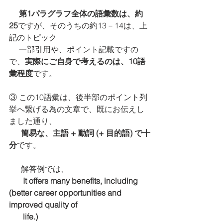
 第1パラグラフ全体の語彙数は、約
25
ですが、そのうちの約13－14は、上
記のトピック
　 一部引用や、ポイント記載ですの
で、
実際にご自身で考えるのは、10語
彙程度
です。
③ この10語彙は、後半部のポイント列
挙へ繋げる為の文章で、既にお伝えし
ました通り、
簡易な、主語 + 動詞 (+ 目的語) で十
分
です。
      解答例では、
It offers many benefits, including 
(better career opportunities and 
improved quality of 
       life.)