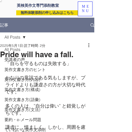
英検英作文専門
添削教室
ME
NU
無料体験添削の申し込みはこちら
記事
All Posts
2025年5月1日
読了時間: 2分
All Posts
Pride will have a fall.
受講者の声
「自らを守るものは失敗する」
英作文書き方のヒント
かなりの意訳である気もしますが、プ
英作文書き方(内容)
ライドよりも謙虚さの方が大切な時代
英作文書き方(構成)
です。
英作文書き方(語彙)
多くの人は、”自分は偉い” と錯覚しが
英作文書き方(文法)
ちです。
要約・e-メール問題
謙虚に、慎ましく、しかし、周囲を慮
ていねいな英作文添削