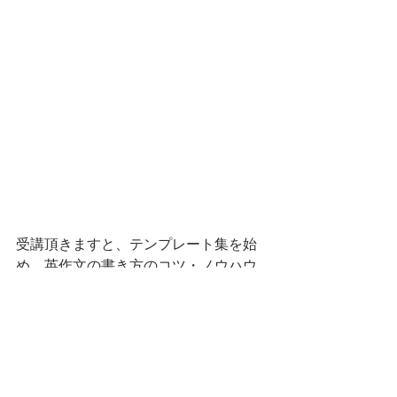
受講頂きますと、テンプレート集を始
め、英作文の書き方のコツ・ノウハウ
を纏めた各種資料もお受け取りになれ
ます。
大変お得な、低価格・高品質サービス
を、お見逃しなくお楽しみ下さい。