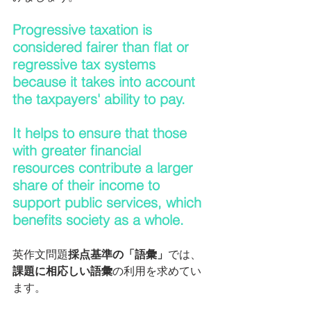
Progressive taxation is 
considered fairer than flat or 
regressive tax systems 
because it takes into account 
the taxpayers' ability to pay.
It helps to ensure that those 
with greater financial 
resources contribute a larger 
share of their income to 
support public services, which 
benefits society as a whole.
英作文問題
採点基準の「語彙」
では、
課題に相応しい語彙
の利用を求めてい
ます。