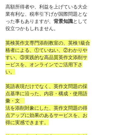
高額所得者や、利益を上げている大企
業有利な、税率引下げが国際問題とな
った事もありますが、
背景知識
として
役立つかもしれません。
英検英作文専門添削教室の、英検1級合
格者による、①ていねい、②わかりや
すい、③実践的な高品質英作文添削サ
ービスを、オンラインでご活用下さ
い。
英語表現だけでなく、英作文問題の採
点基準に沿った、内容・構成・使用語
彙・文　
法を添削対象にした、英作文問題の得
点アップに効果のあるサービスを、お
得に実感できます。