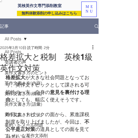
英検英作文専門
添削教室
ME
NU
無料体験添削の申し込みはこちら
記事
All Posts
2025年3月10日
読了時間: 2分
All Posts
格差拡大と税制 英検1級
受講者の声
英作文対策
英作文書き方のヒント
格差拡大
が大きな社会問題となってお
英作文書き方(内容)
り、英作文トピックとして課される可
能性の一方、自身の
意見を裏付ける理
英作文書き方(構成)
由
としても、幅広く使えそうです。
英作文書き方(語彙)
昨日は、トピックの面から、累進課税
英作文書き方(文法)
制度を取り上げましたが、今回は、
不
要約・e-メール問題
公平是正対策
の道具としての面を見て
ていねいな英作文添削
みましょう。