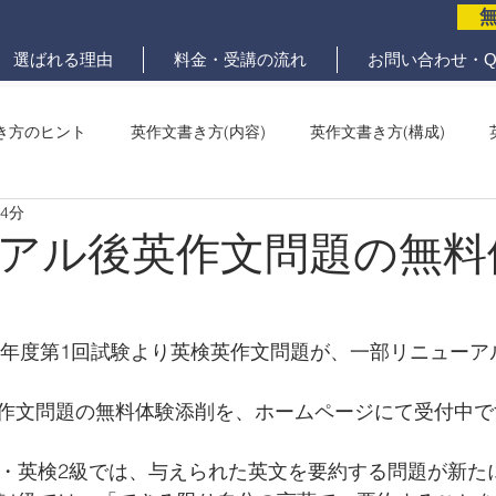
選ばれる理由
料金・受講の流れ
お問い合わせ・Q
き方のヒント
英作文書き方(内容)
英作文書き方(構成)
 4分
メール問題
ていねいな英作文添削
アル後英作文問題の無料
24年度第1回試験より英検英作文問題が、一部リニューア
作文問題の無料体験添削を、ホームページにて受付中で
級・英検2級では、与えられた英文を要約する問題が新た