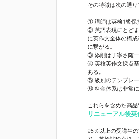
その特徴は次の通り
① 講師は英検1級
② 英語表現にとど
に英作文全体の構成
に繋がる。
③ 添削は丁寧さ随
④ 英検英作文採点
ある。
⑤ 級別のテンプレ
⑥ 料金体系は非常
これらを含めた高品
リニューアル後英
95％以上の受講生