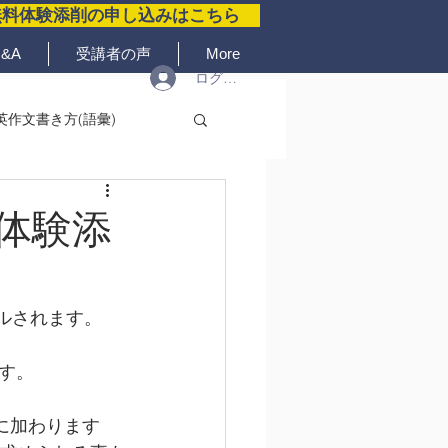
無料体験添削の申し込みはこちら
&A
受講者の声
More
ログイン
英作文書き方(語彙)
体験添
ルされます。
す。
に加わります