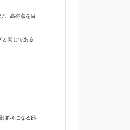
び、高得点を目
グと同じである
御参考になる部