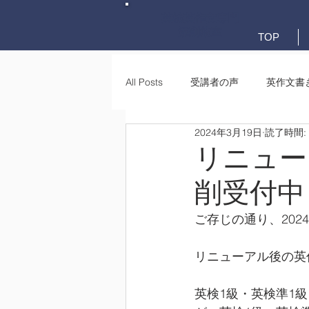
英検英作文専門
添削教室
TOP
All Posts
受講者の声
英作文書
2024年3月19日
読了時間:
英作文書き方(文法)
要約・e-
リニュー
削受付中
ご存じの通り、20
リニューアル後の英
英検1級・英検準1