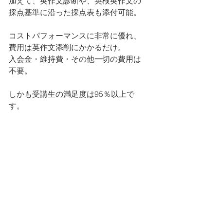
加えて、英作文診断や、英検英作文の
採点基準に沿った採点表も添付可能。
コストパフォーマンスに非常に優れ、
費用は英作文添削にかかるだけ。
入会金・維持費・その他一切の費用は
不要。
しかも受講生の満足度は95％以上で
す。
多くの受講者の方より、英作文問題の
点数アップ・英検試験合格の吉報を多
数頂いています。
高品質の英文添削をお考えであれば、
英検英作文専門添削教室までご連絡お
願い致します。