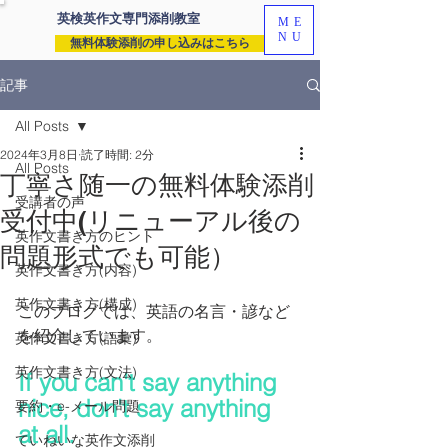
英検英作文専門
添削教室
ME
NU
無料体験添削の申し込みはこちら
記事
All Posts
2024年3月8日
読了時間: 2分
All Posts
丁寧さ随一の無料体験添削
受講者の声
受付中(リニューアル後の
英作文書き方のヒント
問題形式でも可能）
英作文書き方(内容)
英作文書き方(構成)
このブログでは、英語の名言・諺など
を紹介しています。
英作文書き方(語彙)
英作文書き方(文法)
If you can't say anything 
nice, don't say anything 
要約・e-メール問題
at all. 
ていねいな英作文添削