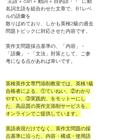
”主語 + can + 動詞 + 目的語・・” に動
名詞主語を組合わせた文章で、B1レベ
ルの語彙を
散りばめており、しかも英検2級の過去
問題トピックに対応させた内容です。
英作文問題採点基準の、「内容」・
「語彙」・「文法」対策として、ご参
考になる点があれば幸いです。
英検英作文専門添削教室では、英検1級
合格者による、①ていねい、②わかり
やすい、③実践的、をモットーにし
た、高品質の英作文添削サービスを、
オンラインでご提供しています。
英語表現だけでなく、英作文問題の採
点基準に沿った、内容・構成・使用語