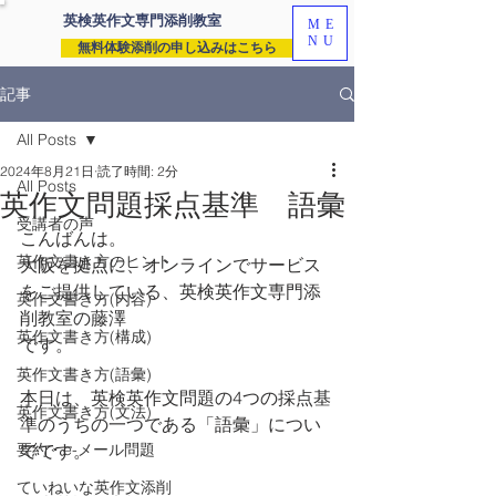
英検英作文専門
添削教室
ME
NU
無料体験添削の申し込みはこちら
記事
All Posts
2024年8月21日
読了時間: 2分
All Posts
英作文問題採点基準 語彙
受講者の声
こんばんは。
英作文書き方のヒント
大阪を拠点に、オンラインでサービス
をご提供している、英検英作文専門添
英作文書き方(内容)
削教室の藤澤
英作文書き方(構成)
です。
英作文書き方(語彙)
本日は、英検英作文問題の4つの採点基
英作文書き方(文法)
準のうちの一つである「語彙」につい
要約・e-メール問題
てです。
ていねいな英作文添削