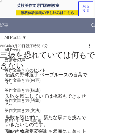
英検英作文専門
添削教室
ME
NU
無料体験添削の申し込みはこちら
記事
All Posts
2024年3月29日
読了時間: 2分
All Posts
三振を恐れていては何もで
受講者の声
きない
英作文書き方のヒント
伝説の野球選手 ベーブルースの言葉で
英作文書き方(内容)
す。
英作文書き方(構成)
失敗を気にしていては挑戦もできませ
英作文書き方(語彙)
ん。
英作文書き方(文法)
失敗を恐れずに、新たな事にも挑んで
要約・e-メール問題
いきたいものです。
ていねいな英作文添削
同時に失敗を受入れる雰囲気も創り上