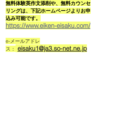
無料体験英作文添削や、無料カウンセ
リングは、下記ホームページよりお申
込み可能です。
https://www.eiken-eisaku.com/
e-メールアドレ
eisaku1@ja3.so-net.ne.jp
ス：