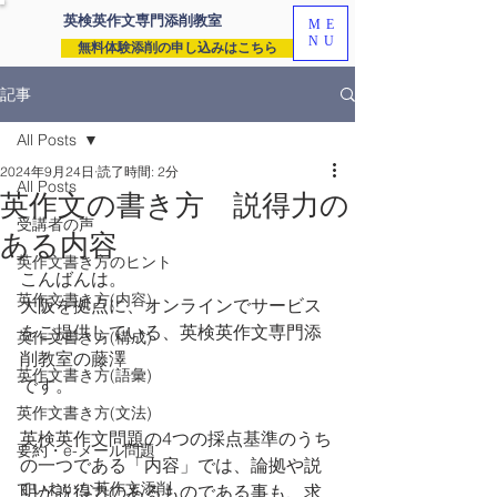
英検英作文専門
添削教室
ME
NU
無料体験添削の申し込みはこちら
記事
All Posts
2024年9月24日
読了時間: 2分
All Posts
英作文の書き方 説得力の
受講者の声
ある内容
英作文書き方のヒント
こんばんは。
英作文書き方(内容)
大阪を拠点に、オンラインでサービス
をご提供している、英検英作文専門添
英作文書き方(構成)
削教室の藤澤
英作文書き方(語彙)
です。
英作文書き方(文法)
英検英作文問題の4つの採点基準のうち
要約・e-メール問題
の一つである「内容」では、論拠や説
ていねいな英作文添削
明が説得力のあるものである事も、求