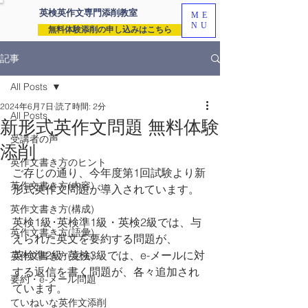
英検英作文専門
添削教室
ME
NU
無料体験添削の申し込みはこちら
記事
All Posts
2024年6月7日
読了時間: 2分
All Posts
新形式英作文問題 無料体験
受講者の声
添削
英作文書き方のヒント
ご存じの通り、今年度第1回試験より新
英作文書き方(内容)
形式英作文問題が導入されています。
英作文書き方(構成)
英検1級･英検準1級・英検2級では、与
英作文書き方(語彙)
えられた英文を要約する問題が、
英検準2級･英検3級では、e-メールに対
英作文書き方(文法)
する返信を書く問題が、各々追加され
要約・e-メール問題
ています。
ていねいな英作文添削