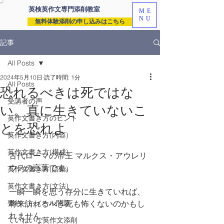
英検英作文専門
添削教室
ME
NU
無料体験添削の申し込みはこちら
記事
All Posts
2024年5月10日
読了時間: 1分
All Posts
恐れるべきは死ではな
受講者の声
い。真に生きていないこ
英作文書き方のヒント
とを恐れよ
英作文書き方(内容)
英作文書き方(構成)
古代ローマの帝王 マルクス・アウレリ
ウスの言葉です。
英作文書き方(語彙)
英作文書き方(文法)
一瞬一瞬を思う存分に生きていれば、
要約・e-メール問題
将来訪れるべき死も怖くないのかもし
れません。
ていねいな英作文添削