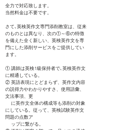
全力で対応致します。
当然料金は不要です。
さて､英検英作文専門添削教室は、従来
のものとは異なり、次の①～⑥の特徴
を備えた全く新しい、英検英作文を専
門にした添削サービスをご提供してい
ます。
① 講師は英検1級保持者で､英検英作文
に精通している。
② 英語表現にとどまらず、英作文内容
の説得力やわかりやすさ、使用語彙、
文法事項、更
　 に英作文全体の構成等も添削の対象
にしている。従って、英検試験英作文
問題の点数ア 
     ップに繋がる。