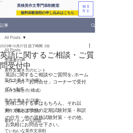
英検英作文専門
添削教室
ME
NU
無料体験添削の申し込みはこちら
記事
All Posts
2023年10月27日
読了時間: 3分
All Posts
英語に関するご相談・ご質
受講者の声
問受付中
英作文書き方のヒント
英語に関するご相談やご質問を､ホーム
英作文書き方(内容)
ページの「お問合せ」コーナーで受付
ています。
英作文書き方(構成)
英作文書き方(語彙)
英検に関する事はもちろん、それ以
外、例えば学校の定期試験対策・和訳
英作文書き方(文法)
の仕方・他の資格試験対策・その他、
要約・e-メール問題
お気軽にお問合せ下さい。
ていねいな英作文添削