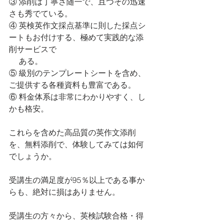
③ 添削は丁寧さ随一で、且つその迅速
さも秀でている。
④ 英検英作文採点基準に則した採点シ
ートもお付けする、極めて実践的な添
削サービスで
     ある。
⑤ 級別のテンプレートシートを含め、
ご提供する各種資料も豊富である。
⑥ 料金体系は非常にわかりやすく、し
かも格安。
これらを含めた高品質の英作文添削
を、無料添削で、体験してみては如何
でしょうか。
受講生の満足度が95％以上である事か
らも、絶対に損はありません。
受講生の方々から、英検試験合格・得