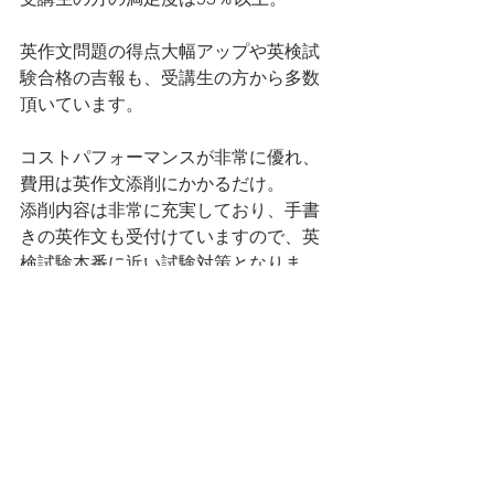
英作文問題の得点大幅アップや英検試
験合格の吉報も、受講生の方から多数
頂いています。
コストパフォーマンスが非常に優れ、
費用は英作文添削にかかるだけ。
添削内容は非常に充実しており、手書
きの英作文も受付けていますので、英
検試験本番に近い試験対策となりま
す。
又、入会金・維持費・その他一切の費
用は不要です。
丁寧さが随一の完全無料体験英作文添
削を、HPにて受付中です。   
https://www.eiken-eisaku.com/