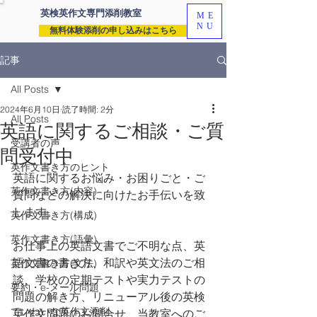
英検英作文専門
添削教室
ME
NU
無料体験添削の申し込みはこちら
記事
All Posts
2024年6月10日
読了時間: 2分
All Posts
英語に関するご相談・ご質
受講者の声
問受付中
英作文書き方のヒント
英語に関するお悩み・お困りごと・ご
英作文書き方(内容)
質問などの解決に向けたお手伝いを致
します。
英作文書き方(構成)
英作文書き方(語彙)
お仕事上の英語文書でご不明な点、英
語文書の書き方、和訳や英文法のご相
英作文書き方(文法)
談、学校の定期テストや実力テストの
要約・e-メール問題
問題の解き方、リニューアル後の英検
ていねいな英作文添削
英作文問題のお問合せ、当教室へのご