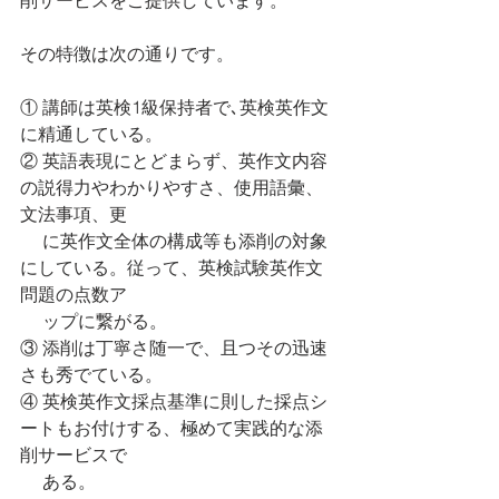
削サービスをご提供しています。
その特徴は次の通りです。
① 講師は英検1級保持者で､英検英作文
に精通している。
② 英語表現にとどまらず、英作文内容
の説得力やわかりやすさ、使用語彙、
文法事項、更
　 に英作文全体の構成等も添削の対象
にしている。従って、英検試験英作文
問題の点数ア 
     ップに繋がる。
③ 添削は丁寧さ随一で、且つその迅速
さも秀でている。
④ 英検英作文採点基準に則した採点シ
ートもお付けする、極めて実践的な添
削サービスで
     ある。