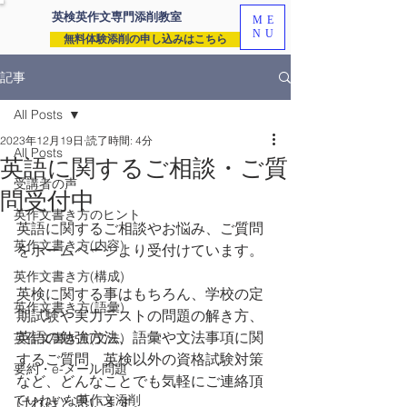
英検英作文専門
添削教室
ME
NU
無料体験添削の申し込みはこちら
記事
All Posts
2023年12月19日
読了時間: 4分
All Posts
英語に関するご相談・ご質
受講者の声
問受付中
英作文書き方のヒント
英語に関するご相談やお悩み、ご質問
英作文書き方(内容)
をホームページより受付けています。
英作文書き方(構成)
英検に関する事はもちろん、学校の定
英作文書き方(語彙)
期試験や実力テストの問題の解き方、
英語の勉強方法、語彙や文法事項に関
英作文書き方(文法)
するご質問、英検以外の資格試験対策
要約・e-メール問題
など、どんなことでも気軽にご連絡頂
ていねいな英作文添削
ければと思います。