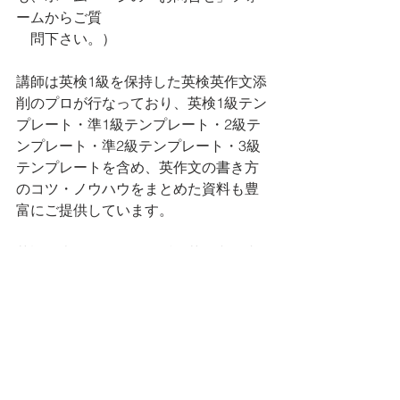
ームからご質
　問下さい。）
講師は英検1級を保持した英検英作文添
削のプロが行なっており、英検1級テン
プレート・準1級テンプレート・2級テ
ンプレート・準2級テンプレート・3級
テンプレートを含め、英作文の書き方
のコツ・ノウハウをまとめた資料も豊
富にご提供しています。
英語の表現にとどまらず、英作文の内
容・説得力・わかりやすさも添削の対
象としており、
受講生の方の満足度は95％以上。
英作文問題の得点大幅アップや英検試
験合格の吉報も、受講生の方から多数