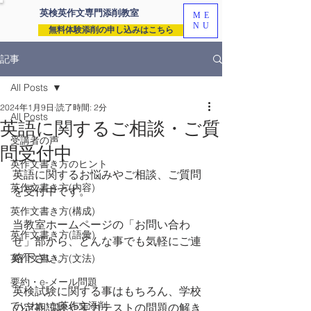
英検英作文専門
添削教室
ME
NU
無料体験添削の申し込みはこちら
記事
All Posts
2024年1月9日
読了時間: 2分
All Posts
英語に関するご相談・ご質
受講者の声
問受付中
英作文書き方のヒント
英語に関するお悩みやご相談、ご質問
英作文書き方(内容)
を受付中です。
英作文書き方(構成)
当教室ホームページの「お問い合わ
英作文書き方(語彙)
せ」部から、どんな事でも気軽にご連
絡下さい。
英作文書き方(文法)
要約・e-メール問題
英検試験に関する事はもちろん、学校
ていねいな英作文添削
の定期試験や実力テストの問題の解き