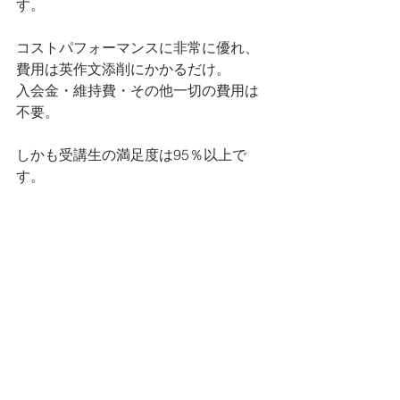
す。
コストパフォーマンスに非常に優れ、
費用は英作文添削にかかるだけ。
入会金・維持費・その他一切の費用は
不要。
しかも受講生の満足度は95％以上で
す。
多くの受講者の方より、英作文問題の
点数アップ・英検試験合格の吉報を多
数頂いています。
高品質の英文添削をお考えであれば、
英検英作文専門添削教室までご連絡お
願い致します。
英作文書き方のヒント