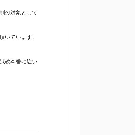
削の対象として
頂いています。
試験本番に近い