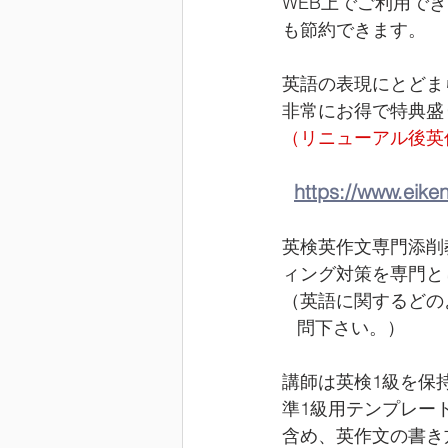
WEB上でご利用で
も節約できます。
英語の表現にとどま
非常にお得で特典盛
（リニューアル後英
https://www.eike
英検英作文専門添削
ィング対策を専門と
（英語に関するどの
   問下さい。）
講師は英検1級を保
準1級用テンプレー
含め、英作文の書き