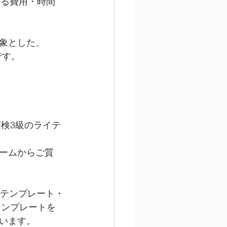
かる費用・時間
象とした、
です。
英検3級のライテ
ームからご質
用テンプレート・
テンプレートを
います。