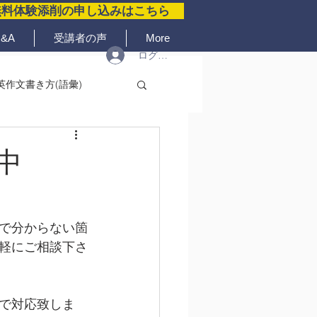
無料体験添削の申し込みはこちら
&A
受講者の声
More
ログイン
英作文書き方(語彙)
中
で分からない箇
軽にご相談下さ
で対応致しま