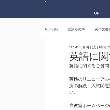
英検英作文専門
添削教室
TOP
All Posts
受講者の声
英作文書
2024年3月6日
読了時間: 
英作文書き方(文法)
要約・e-
英語に関
英語に関するご質問
英検のリニューアル
所の解説、入試問題
い。
当教室ホームページ