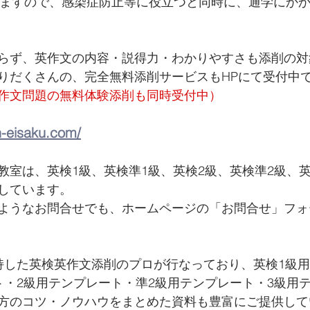
きますので、感染症防止等に役立つと同時に、通学にか
らず、英作文の内容・説得力・わかりやすさも添削の対
りだくさんの、完全無料添削サービスもHPにて受付中
作文問題の無料体験添削も同時受付中）
n-eisaku.com/
教室は、英検1級、英検準1級、英検2級、英検準2級、
しています。 
ようなお問合せでも、ホームページの「お問合せ」フォ
持した英検英作文添削のプロが行なっており、英検1級
ト・2級用テンプレート・準2級用テンプレート・3級用
方のコツ・ノウハウをまとめた資料も豊富にご提供して