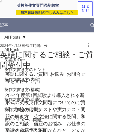
英検英作文専門
添削教室
ME
NU
無料体験添削の申し込みはこちら
記事
All Posts
2024年4月23日
読了時間: 1分
All Posts
英語に関するご相談・ご質
受講者の声
問受付中
英作文書き方のヒント
英語に関するご質問･お悩み･お問合せ
英作文書き方(内容)
等を受付中です。
英作文書き方(構成)
2024年度第1回試験より導入される新
英作文書き方(語彙)
形式の英検英作文問題についてのご質
問、学校の定期テストや実力テスト問
英作文書き方(文法)
題の解き方、英文法に関する疑問、和
要約・e-メール問題
訳のご相談、宿題のお悩み、お仕事の
ていねいな英作文添削
英語の資料でご不明な点など、どんな