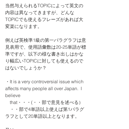
当然与えられるTOPICによって英文の
内容は異なってきますが、どんな
TOPICでも使えるフレーズがあれば大
変楽になります。
例えば英検準1級の第一パラグラフは意
見表用で、使用語彙数は20-25単語が標
準ですが、以下の様な書き出しはかな
り幅広いTOPICに対しても使えるので
はないでしょうか？
・It is a very controversial issue which 
affects many people all over Japan.  I 
believe 
    that・・・(・・部で意見を述べる） 
    ・・部で4単語以上使えば第1パラグ
ラフとして20単語以上となります。