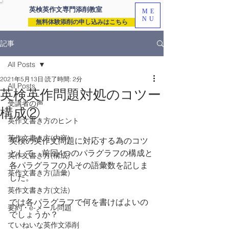
英検英作文専門
添削教室
ME
NU
無料体験添削の申し込みはこちら
記事
All Posts
2021年5月13日
読了時間: 2分
All Posts
英検英作問題対処のコツー
受講者の声
構成②
英作文書き方のヒント
英作文書き方(内容)
英検の英作文問題に対応する為のコツ
として、前回4つのパラグラフの構成と
英作文書き方(構成)
各パラグラフの凡その語彙数を記しま
英作文書き方(語彙)
した。
英作文書き方(文法)
では各パラグラフで何を書けばよいの
要約・e-メール問題
でしょうか？
ていねいな英作文添削