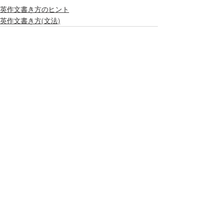
英作文書き方のヒント
英作文書き方(文法)
すべて表示
最新記事