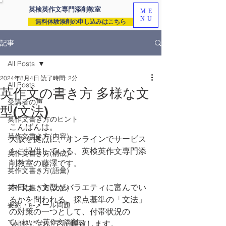
英検英作文専門
添削教室
ME
NU
無料体験添削の申し込みはこちら
記事
All Posts
2024年8月4日
読了時間: 2分
All Posts
英作文の書き方 多様な文
受講者の声
型(文法)
英作文書き方のヒント
こんばんは。
英作文書き方(内容)
大阪を拠点に、オンラインでサービス
をご提供している、英検英作文専門添
英作文書き方(構成)
削教室の藤澤です。
英作文書き方(語彙)
本日は、文型がバラエティに富んでい
英作文書き方(文法)
るかを問われる、採点基準の「文法」
要約・e-メール問題
の対策の一つとして、付帯状況の 
ていねいな英作文添削
"with" について記載致します。