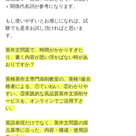
+ 関係代名詞が参考になります。
もし使いやすいとお感じになれば、試
験でも是非お試し頂ければと思いま
す。
英作文問題で、時間がかかりすぎた
り、書く内容が思い浮かばない時があ
おりですか？
英検英作文専門添削教室の、英検1級合
格者による、①ていねい、②わかりや
すい、③実践的な高品質英作文添削サ
ービスを、オンラインでご活用下さ
い。
英語表現だけでなく、英作文問題の採
点基準に沿った、内容・構成・使用語