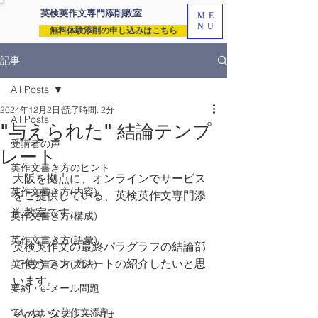
英検英作文専門
添削教室
ME
NU
無料体験添削の申し込みはこちら
記事
All Posts
2024年12月2日
読了時間: 2分
All Posts
"与えられた" 結論テンプ
受講者の声
レート
英作文書き方のヒント
大阪を拠点に、オンラインでサービス
英作文書き方(内容)
をご提供している、英検英作文専門添
削教室です。
英作文書き方(構成)
英作文書き方(語彙)
英検英作文の最終パラグラフの結論部
で使うテンプレートの紹介したいと思
英作文書き方(文法)
います。
要約・e-メール問題
ていねいな英作文添削
そのテンプレートは、