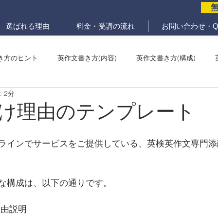
選ばれる理由
料金・受講の流れ
お問い合わせ・Q
き方のヒント
英作文書き方(内容)
英作文書き方(構成)
 2分
メール問題
ていねいな英作文添削
け理由のテンプレート
ラインでサービスをご提供している、英検英作文専門添
な構成は、以下の通りです。
理由説明