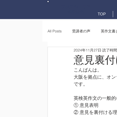
英検英作文専門
添削教室
TOP
All Posts
受講者の声
英作文書
2024年11月27日
読了時間:
英作文書き方(文法)
要約・e-
意見裏付
こんばんは。
大阪を拠点に、オン
です。
英検英作文の一般的
① 意見表明
② 意見を裏付ける