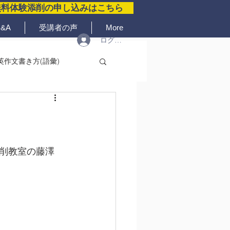
無料体験添削の申し込みはこちら
&A
受講者の声
More
ログイン
英作文書き方(語彙)
削教室の藤澤