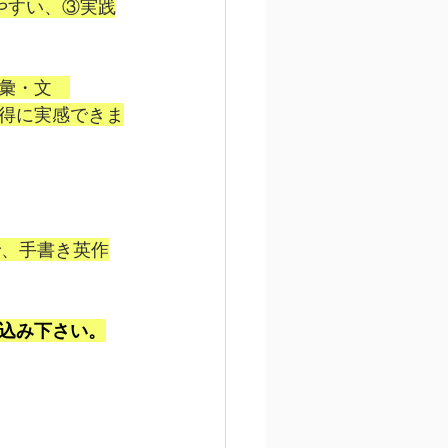
やすい、③実践
彙・文　
得に実感できま
で、手書き英作
込み下さい。