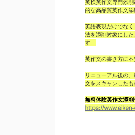
英検英作文専門添削
的な高品質英作文添
英語表現だけでなく
法を添削対象にした
す。
英作文の書き方に不
リニューアル後の、
文をスキャンしたも
無料体験英作文添削
https://www.eiken