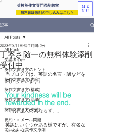
英検英作文専門
添削教室
ME
NU
無料体験添削の申し込みはこちら
記事
All Posts
2023年9月1日
読了時間: 2分
All Posts
丁寧さ随一の無料体験添削
受講者の声
受付中
英作文書き方のヒント
当ブログでは、英語の名言・諺などを
英作文書き方(内容)
紹介しています。
英作文書き方(構成)
Your kindness will be 
英作文書き方(語彙)
rewarded in the end.
英作文書き方(文法)
「情けは人の為ならず。」
要約・e-メール問題
英訳はいくつかある様ですが、有名な
ていねいな英作文添削
諺です。